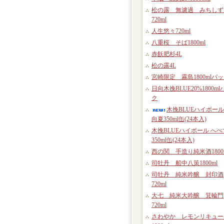
松の露 無濾過 みちしず
720ml
人生悠々720ml
八重桜 そば1800ml
赤飫肥杉4L
松の露4L
宮崎限定 霧島1800mlパ
日向木挽BLUE20%1800ml
ク
木挽BLUEハイボール
向夏350ml缶(24本入)
木挽BLUEハイボール へべ
350ml缶(24本入)
西の関 手造り純米酒1800
司牡丹 船中八策1800ml
司牡丹 純米吟醸 封印酒
720ml
大七 純米大吟醸 箕輪門
720ml
さわやか レモンリキュー