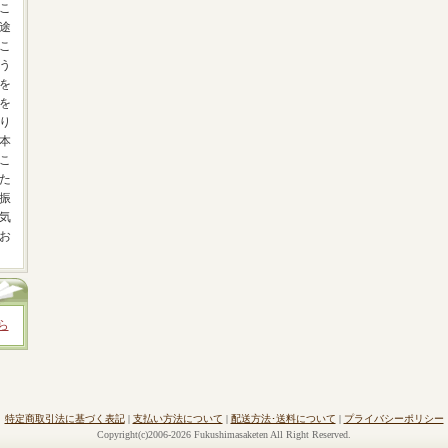
こ
途
こ
う
を
を
り
本
こ
た
振
気
お
ら
特定商取引法に基づく表記
|
支払い方法について
|
配送方法･送料について
|
プライバシーポリシー
Copyright(c)2006-2026 Fukushimasaketen All Right Reserved.