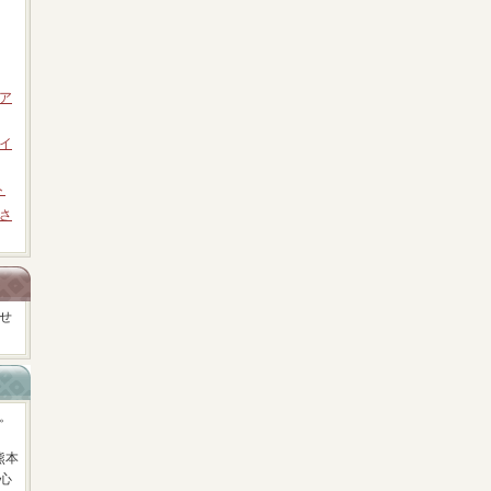
ア
イ
ト
さ
せ
。
熊本
心