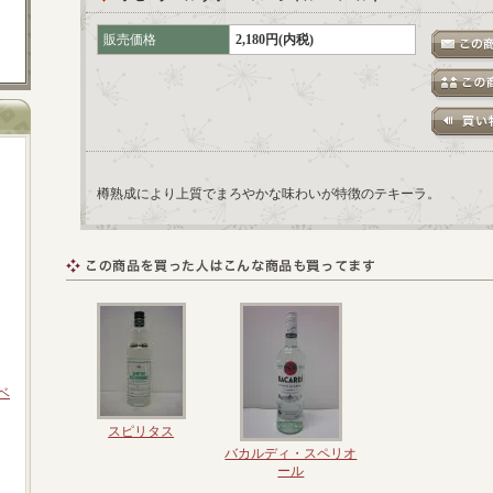
販売価格
2,180円(内税)
樽熟成により上質でまろやかな味わいが特徴のテキーラ。
ラベ
スピリタス
バカルディ・スペリオ
ール