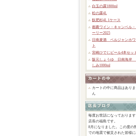
白玉の露1800ml
松の露4L
飫肥杉4L 1ケース
都農ワイン・キャンベル・
ーリー2025
日南麦酒 ベルジャンホワ
ト
宮崎ひでじビール4本セッ
阪元しょうゆ 日南海岸 
しみ1000ml
カートの中に商品はありま
ん
毎度お世話になっております
店長の福島です。
8月になりました。この度の
での地震で被災された皆様に