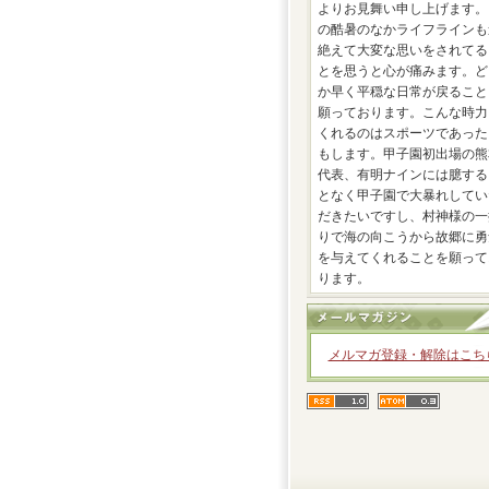
よりお見舞い申し上げます。
の酷暑のなかライフラインも
絶えて大変な思いをされてる
とを思うと心が痛みます。ど
か早く平穏な日常が戻ること
願っております。こんな時力
くれるのはスポーツであった
もします。甲子園初出場の熊
代表、有明ナインには臆する
となく甲子園で大暴れしてい
だきたいですし、村神様の一
りで海の向こうから故郷に勇
を与えてくれることを願って
ります。
メルマガ登録・解除はこち