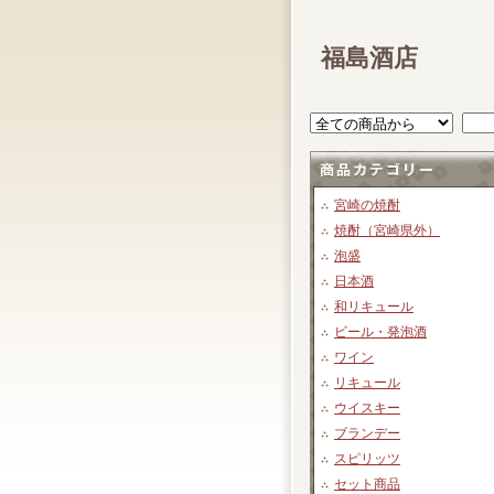
福島酒店
宮崎の焼酎
焼酎（宮崎県外）
泡盛
日本酒
和リキュール
ビール・発泡酒
ワイン
リキュール
ウイスキー
ブランデー
スピリッツ
セット商品