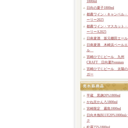
1800ml
日向の夏子1800ml
都農ワイン・キャンベル・
ーリー2025
都農ワイン・マスカット・
ーリーA2025
日南麦酒 坂元棚田エール
日南麦酒 木崎浜ペールエ
ル
宮崎ひでじビール 九州
CRAFT 日向夏Premium
宮崎ひでじビール 太陽の
ガー
平蔵 黒麹20%1800ml
かね京かんろ1800ml
宮崎限定 霧島1800ml
日向木挽BLUE20%1800ml
ク
松露25%1800ml