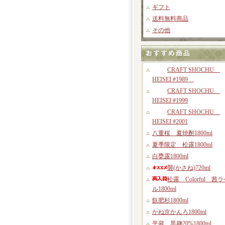
ギフト
送料無料商品
その他
CRAFT SHOCHU
HEISEI #1989
CRAFT SHOCHU
HEISEI #1999
CRAFT SHOCHU
HEISEI #2001
八重桜 夏焼酎1800ml
夏季限定 松露1800ml
白甕露1800ml
襲(かさね)720ml
松露 Colorful 茜
ル1800ml
飫肥杉1800ml
かね京かんろ1800ml
平蔵 黒麹20%1800ml