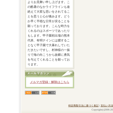
よりお見舞い申し上げます。こ
の酷暑のなかライフラインも途
絶えて大変な思いをされてるこ
とを思うと心が痛みます。どう
か早く平穏な日常が戻ることを
願っております。こんな時力を
くれるのはスポーツであったり
もします。甲子園初出場の熊本
代表、有明ナインには臆するこ
となく甲子園で大暴れしていた
だきたいですし、村神様の一振
りで海の向こうから故郷に勇気
を与えてくれることを願ってお
ります。
メルマガ登録・解除はこちら
特定商取引法に基づく表記
|
支払い方
Copyright(c)2006-20