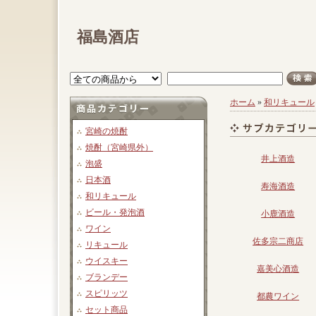
福島酒店
ホーム
»
和リキュール
宮崎の焼酎
焼酎（宮崎県外）
井上酒造
泡盛
日本酒
寿海酒造
和リキュール
ビール・発泡酒
小鹿酒造
ワイン
佐多宗二商店
リキュール
ウイスキー
嘉美心酒造
ブランデー
スピリッツ
都農ワイン
セット商品