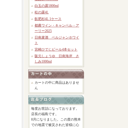
白玉の露1800ml
松の露4L
飫肥杉4L 1ケース
都農ワイン・キャンベル・ア
ーリー2025
日南麦酒 ベルジャンホワイ
ト
宮崎ひでじビール4本セット
阪元しょうゆ 日南海岸 さ
しみ1000ml
カートの中に商品はありませ
ん
毎度お世話になっております。
店長の福島です。
8月になりました。この度の熊本
での地震で被災された皆様に心