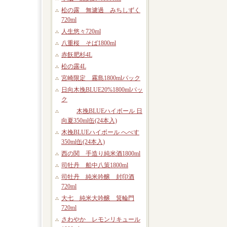
松の露 無濾過 みちしずく
720ml
人生悠々720ml
八重桜 そば1800ml
赤飫肥杉4L
松の露4L
宮崎限定 霧島1800mlパック
日向木挽BLUE20%1800mlパッ
ク
木挽BLUEハイボール 日
向夏350ml缶(24本入)
木挽BLUEハイボール へべす
350ml缶(24本入)
西の関 手造り純米酒1800ml
司牡丹 船中八策1800ml
司牡丹 純米吟醸 封印酒
720ml
大七 純米大吟醸 箕輪門
720ml
さわやか レモンリキュール