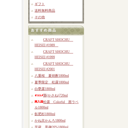
ギフト
送料無料商品
その他
CRAFT SHOCHU
HEISEI #1989
CRAFT SHOCHU
HEISEI #1999
CRAFT SHOCHU
HEISEI #2001
八重桜 夏焼酎1800ml
夏季限定 松露1800ml
白甕露1800ml
襲(かさね)720ml
松露 Colorful 茜ラベ
ル1800ml
飫肥杉1800ml
かね京かんろ1800ml
平蔵 黒麹20%1800ml