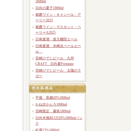
1800ml
日向の夏子1800ml
都農ワイン・キャンベル・ア
ーリー2025
都農ワイン・マスカット・ベ
ーリーA2025
日南麦酒 坂元棚田エール
日南麦酒 木崎浜ペールエー
ル
宮崎ひでじビール 九州
CRAFT 日向夏Premium
宮崎ひでじビール 太陽のラ
ガー
平蔵 黒麹20%1800ml
かね京かんろ1800ml
宮崎限定 霧島1800ml
日向木挽BLUE20%1800mlパッ
ク
松露25%1800ml