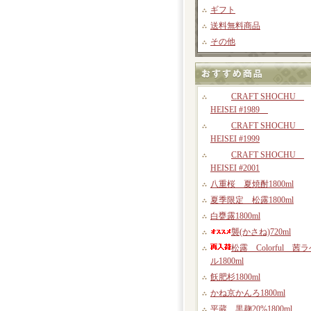
ギフト
送料無料商品
その他
CRAFT SHOCHU
HEISEI #1989
CRAFT SHOCHU
HEISEI #1999
CRAFT SHOCHU
HEISEI #2001
八重桜 夏焼酎1800ml
夏季限定 松露1800ml
白甕露1800ml
襲(かさね)720ml
松露 Colorful 茜
ル1800ml
飫肥杉1800ml
かね京かんろ1800ml
平蔵 黒麹20%1800ml