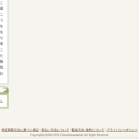
こ
途
こ
う
を
を
り
本
こ
た
振
気
お
ら
特定商取引法に基づく表記
|
支払い方法について
|
配送方法･送料について
|
プライバシーポリシー
Copyright(c)2006-2026 Fukushimasaketen All Right Reserved.