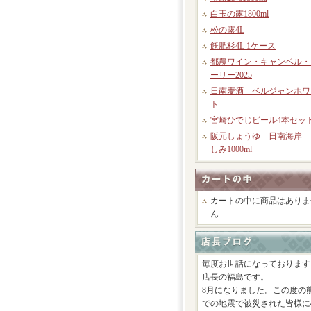
白玉の露1800ml
松の露4L
飫肥杉4L 1ケース
都農ワイン・キャンベル・
ーリー2025
日南麦酒 ベルジャンホワ
ト
宮崎ひでじビール4本セッ
阪元しょうゆ 日南海岸 
しみ1000ml
カートの中に商品はありま
ん
毎度お世話になっております
店長の福島です。
8月になりました。この度の
での地震で被災された皆様に