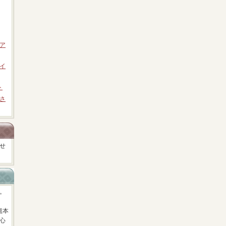
ア
イ
ト
さ
せ
。
熊本
心