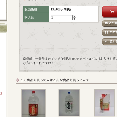
販売価格
13,600円(内税)
購入数
南郷町で一番飲まれている｢飫肥杉｣のデカボトル4Lの4本入りお
む方にはこれですね！
ラベ