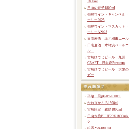
1800ml
日向の夏子1800ml
都農ワイン・キャンベル・
ーリー2025
都農ワイン・マスカット・
ーリーA2025
日南麦酒 坂元棚田エール
日南麦酒 木崎浜ペールエ
ル
宮崎ひでじビール 九州
CRAFT 日向夏Premium
宮崎ひでじビール 太陽の
ガー
平蔵 黒麹20%1800ml
かね京かんろ1800ml
宮崎限定 霧島1800ml
日向木挽BLUE20%1800ml
ク
松露25%1800ml