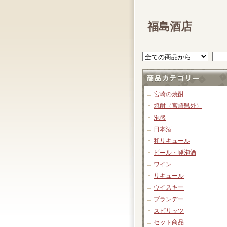
福島酒店
宮崎の焼酎
焼酎（宮崎県外）
泡盛
日本酒
和リキュール
ビール・発泡酒
ワイン
リキュール
ウイスキー
ブランデー
スピリッツ
セット商品