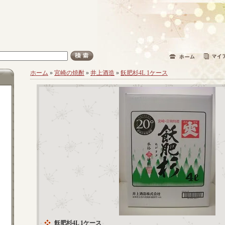
ホーム
»
宮崎の焼酎
»
井上酒造
»
飫肥杉4L 1ケース
飫肥杉4L 1ケース