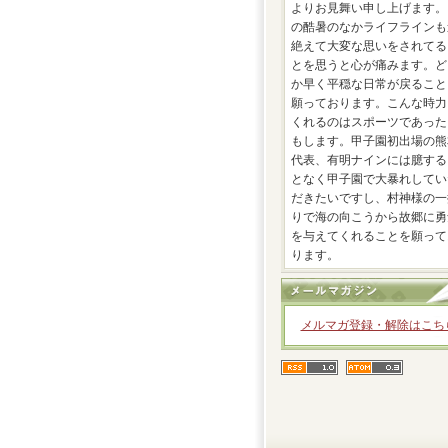
よりお見舞い申し上げます。
の酷暑のなかライフラインも
絶えて大変な思いをされてる
とを思うと心が痛みます。ど
か早く平穏な日常が戻ること
願っております。こんな時力
くれるのはスポーツであった
もします。甲子園初出場の熊
代表、有明ナインには臆する
となく甲子園で大暴れしてい
だきたいですし、村神様の一
りで海の向こうから故郷に勇
を与えてくれることを願って
ります。
メルマガ登録・解除はこち