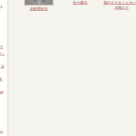
松の露4L
鶏のささみくんせ
く
10個入り
赤飫肥杉4L
ック
パッ
 日
す
ml
ル