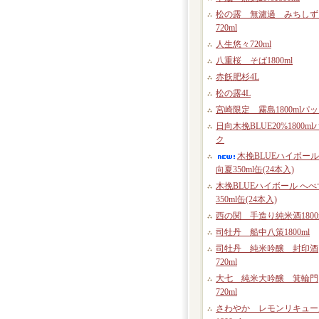
松の露 無濾過 みちしず
720ml
人生悠々720ml
八重桜 そば1800ml
赤飫肥杉4L
松の露4L
宮崎限定 霧島1800mlパ
日向木挽BLUE20%1800ml
ク
木挽BLUEハイボール
向夏350ml缶(24本入)
木挽BLUEハイボール へべ
350ml缶(24本入)
西の関 手造り純米酒1800
司牡丹 船中八策1800ml
司牡丹 純米吟醸 封印酒
720ml
大七 純米大吟醸 箕輪門
720ml
さわやか レモンリキュー