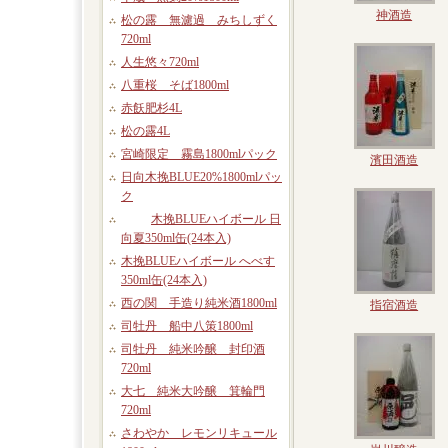
神酒造
松の露 無濾過 みちしずく
720ml
人生悠々720ml
八重桜 そば1800ml
赤飫肥杉4L
松の露4L
宮崎限定 霧島1800mlパック
濱田酒造
日向木挽BLUE20%1800mlパッ
ク
木挽BLUEハイボール 日
向夏350ml缶(24本入)
木挽BLUEハイボール へべす
350ml缶(24本入)
西の関 手造り純米酒1800ml
指宿酒造
司牡丹 船中八策1800ml
司牡丹 純米吟醸 封印酒
720ml
大七 純米大吟醸 箕輪門
720ml
さわやか レモンリキュール