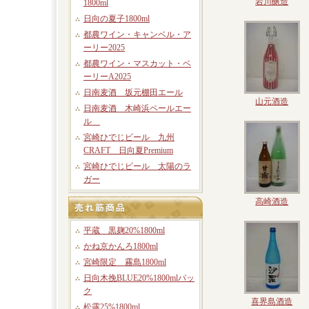
岩川醸造
1800ml
日向の夏子1800ml
都農ワイン・キャンベル・ア
ーリー2025
都農ワイン・マスカット・ベ
ーリーA2025
日南麦酒 坂元棚田エール
山元酒造
日南麦酒 木崎浜ペールエー
ル
宮崎ひでじビール 九州
CRAFT 日向夏Premium
宮崎ひでじビール 太陽のラ
ガー
高崎酒造
平蔵 黒麹20%1800ml
かね京かんろ1800ml
宮崎限定 霧島1800ml
日向木挽BLUE20%1800mlパッ
ク
喜界島酒造
松露25%1800ml