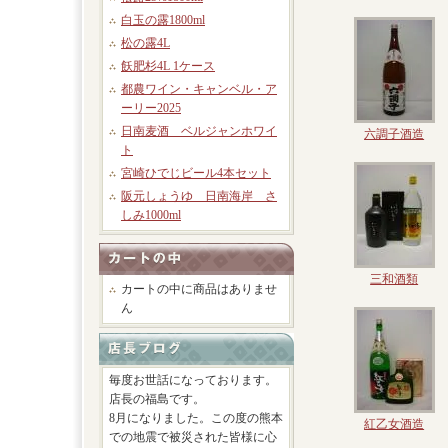
白玉の露1800ml
松の露4L
飫肥杉4L 1ケース
都農ワイン・キャンベル・ア
ーリー2025
日南麦酒 ベルジャンホワイ
六調子酒造
ト
宮崎ひでじビール4本セット
阪元しょうゆ 日南海岸 さ
しみ1000ml
三和酒類
カートの中に商品はありませ
ん
毎度お世話になっております。
店長の福島です。
8月になりました。この度の熊本
紅乙女酒造
での地震で被災された皆様に心