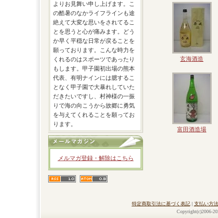
よりお見舞い申し上げます。こ
の酷暑のなかライフラインも途
絶えて大変な思いをされてるこ
とを思うと心が痛みます。どう
か早く平穏な日常が戻ることを
願っております。こんな時力を
玄海酒造
くれるのはスポーツであったり
もします。甲子園初出場の熊本
代表、有明ナインには臆するこ
となく甲子園で大暴れしていた
だきたいですし、村神様の一振
りで海の向こうから故郷に勇気
を与えてくれることを願ってお
ります。
富田酒造場
メルマガ登録・解除はこちら
特定商取引法に基づく表記
|
支払い方
Copyright(c)2006-20