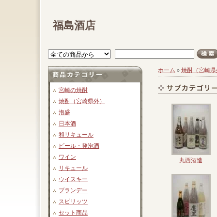
福島酒店
ホーム
»
焼酎（宮崎県
宮崎の焼酎
焼酎（宮崎県外）
泡盛
日本酒
和リキュール
ビール・発泡酒
ワイン
丸西酒造
リキュール
ウイスキー
ブランデー
スピリッツ
セット商品