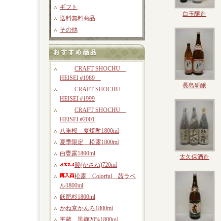
ギフト
白玉醸造
送料無料商品
その他
CRAFT SHOCHU
HEISEI #1989
長島研醸
CRAFT SHOCHU
HEISEI #1999
CRAFT SHOCHU
HEISEI #2001
八重桜 夏焼酎1800ml
夏季限定 松露1800ml
白甕露1800ml
太久保酒造
襲(かさね)720ml
松露 Colorful 茜ラベ
ル1800ml
飫肥杉1800ml
かね京かんろ1800ml
平蔵 黒麹20%1800ml