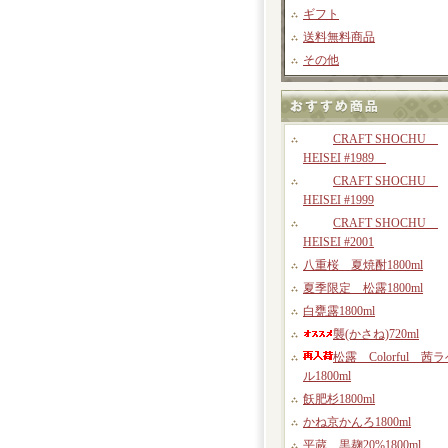
ギフト
送料無料商品
その他
CRAFT SHOCHU
HEISEI #1989
CRAFT SHOCHU
HEISEI #1999
CRAFT SHOCHU
HEISEI #2001
八重桜 夏焼酎1800ml
夏季限定 松露1800ml
白甕露1800ml
襲(かさね)720ml
松露 Colorful 茜
ル1800ml
飫肥杉1800ml
かね京かんろ1800ml
平蔵 黒麹20%1800ml