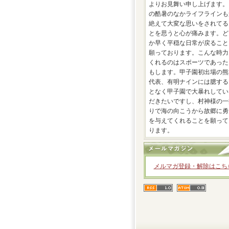
よりお見舞い申し上げます。
の酷暑のなかライフラインも
絶えて大変な思いをされてる
とを思うと心が痛みます。ど
か早く平穏な日常が戻ること
願っております。こんな時力
くれるのはスポーツであった
もします。甲子園初出場の熊
代表、有明ナインには臆する
となく甲子園で大暴れしてい
だきたいですし、村神様の一
りで海の向こうから故郷に勇
を与えてくれることを願って
ります。
メルマガ登録・解除はこち