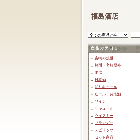
福島酒店
宮崎の焼酎
焼酎（宮崎県外）
泡盛
日本酒
和リキュール
ビール・発泡酒
ワイン
リキュール
ウイスキー
ブランデー
スピリッツ
セット商品