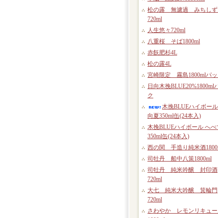
松の露 無濾過 みちしず
720ml
人生悠々720ml
八重桜 そば1800ml
赤飫肥杉4L
松の露4L
宮崎限定 霧島1800mlパ
日向木挽BLUE20%1800ml
ク
木挽BLUEハイボール
向夏350ml缶(24本入)
木挽BLUEハイボール へべ
350ml缶(24本入)
西の関 手造り純米酒1800
司牡丹 船中八策1800ml
司牡丹 純米吟醸 封印酒
720ml
大七 純米大吟醸 箕輪門
720ml
さわやか レモンリキュー