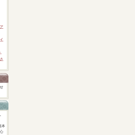
ア
イ
ト
さ
せ
。
熊本
心