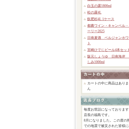
白玉の露1800ml
松の露4L
飫肥杉4L 1ケース
都農ワイン・キャンベル・
ーリー2025
日南麦酒 ベルジャンホワ
ト
宮崎ひでじビール4本セッ
阪元しょうゆ 日南海岸 
しみ1000ml
カートの中に商品はありま
ん
毎度お世話になっております
店長の福島です。
8月になりました。この度の
での地震で被災された皆様に