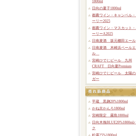
1800ml
日向の夏子1800ml
都農ワイン・キャンベル・
ーリー2025
都農ワイン・マスカット・
ーリーA2025
日南麦酒 坂元棚田エール
日南麦酒 木崎浜ペールエ
ル
宮崎ひでじビール 九州
CRAFT 日向夏Premium
宮崎ひでじビール 太陽の
ガー
平蔵 黒麹20%1800ml
かね京かんろ1800ml
宮崎限定 霧島1800ml
日向木挽BLUE20%1800ml
ク
松露25%1800ml