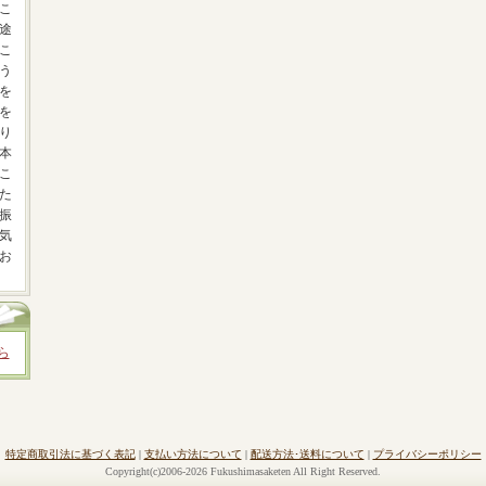
こ
途
こ
う
を
を
り
本
こ
た
振
気
お
ら
特定商取引法に基づく表記
|
支払い方法について
|
配送方法･送料について
|
プライバシーポリシー
Copyright(c)2006-2026 Fukushimasaketen All Right Reserved.