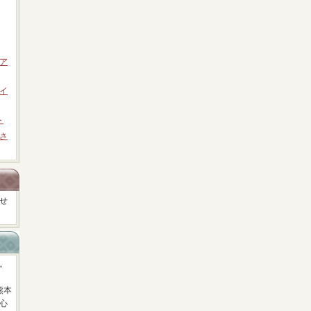
ア
イ
ト
さ
せ
。
熊本
心