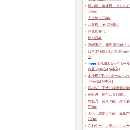
松の露 無濾過 みちしず
720ml
人生悠々720ml
八重桜 そば1800ml
赤飫肥杉4L
松の露4L
宮崎限定 霧島1800mlパ
日向木挽BLUE20%1800ml
ク
木挽BLUEハイボール
向夏350ml缶(24本入)
木挽BLUEハイボール へべ
350ml缶(24本入)
西の関 手造り純米酒1800
司牡丹 船中八策1800ml
司牡丹 純米吟醸 封印酒
720ml
大七 純米大吟醸 箕輪門
720ml
さわやか レモンリキュー