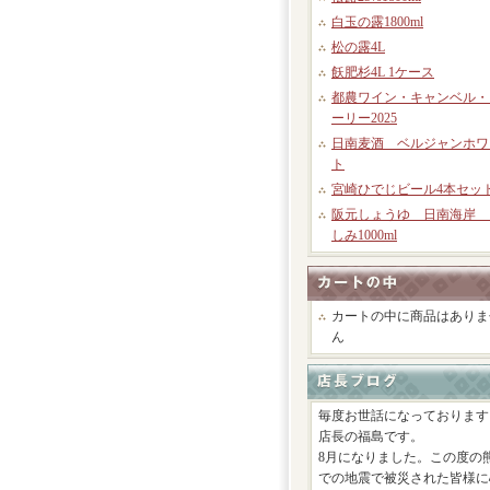
白玉の露1800ml
松の露4L
飫肥杉4L 1ケース
都農ワイン・キャンベル・
ーリー2025
日南麦酒 ベルジャンホワ
ト
宮崎ひでじビール4本セッ
阪元しょうゆ 日南海岸 
しみ1000ml
カートの中に商品はありま
ん
毎度お世話になっております
店長の福島です。
8月になりました。この度の
での地震で被災された皆様に