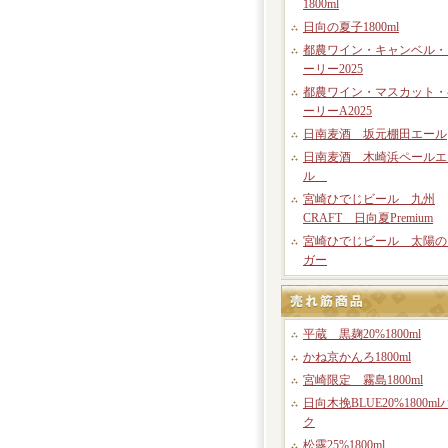
1800ml
日向の夏子1800ml
都農ワイン・キャンベル・
ーリー2025
都農ワイン・マスカット・
ーリーA2025
日南麦酒 坂元棚田エール
日南麦酒 木崎浜ペールエ
ル
宮崎ひでじビール 九州
CRAFT 日向夏Premium
宮崎ひでじビール 太陽の
ガー
平蔵 黒麹20%1800ml
かね京かんろ1800ml
宮崎限定 霧島1800ml
日向木挽BLUE20%1800ml
ク
松露25%1800ml