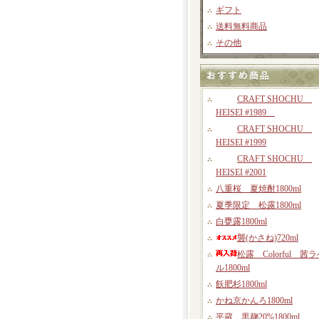
ギフト
送料無料商品
その他
CRAFT SHOCHU
HEISEI #1989
CRAFT SHOCHU
HEISEI #1999
CRAFT SHOCHU
HEISEI #2001
八重桜 夏焼酎1800ml
夏季限定 松露1800ml
白甕露1800ml
襲(かさね)720ml
松露 Colorful 茜
ル1800ml
飫肥杉1800ml
かね京かんろ1800ml
平蔵 黒麹20%1800ml