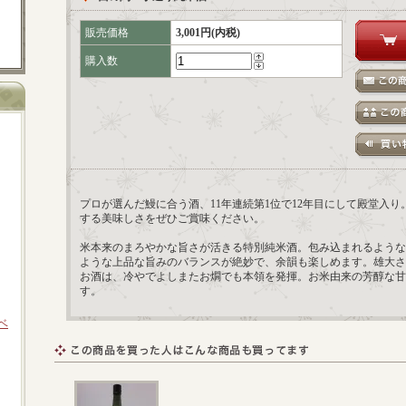
販売価格
3,001円(内税)
購入数
プロが選んだ鰻に合う酒、11年連続第1位で12年目にして殿堂入
する美味しさをぜひご賞味ください。
米本来のまろやかな旨さが活きる特別純米酒。包み込まれるような
ような上品な旨みのバランスが絶妙で、余韻も楽しめます。雄大さ
お酒は、冷やでよしまたお燗でも本領を発揮。お米由来の芳醇な甘
す。
ラベ