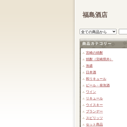
福島酒店
宮崎の焼酎
焼酎（宮崎県外）
泡盛
日本酒
和リキュール
ビール・発泡酒
ワイン
リキュール
ウイスキー
ブランデー
スピリッツ
セット商品