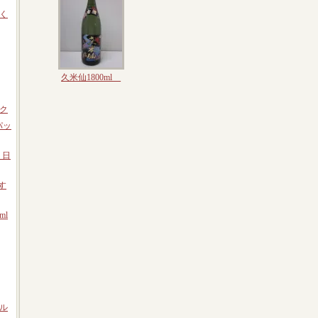
く
久米仙1800ml
ック
パッ
 日
す
ml
ル