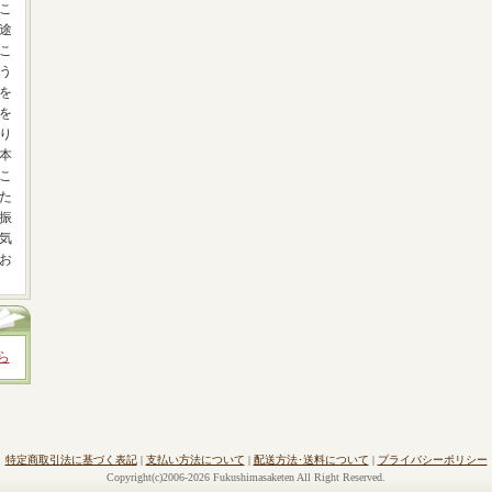
こ
途
こ
う
を
を
り
本
こ
た
振
気
お
ら
特定商取引法に基づく表記
|
支払い方法について
|
配送方法･送料について
|
プライバシーポリシー
Copyright(c)2006-2026 Fukushimasaketen All Right Reserved.