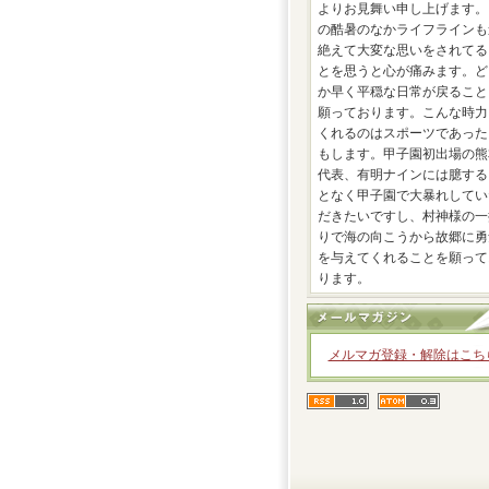
よりお見舞い申し上げます。
の酷暑のなかライフラインも
絶えて大変な思いをされてる
とを思うと心が痛みます。ど
か早く平穏な日常が戻ること
願っております。こんな時力
くれるのはスポーツであった
もします。甲子園初出場の熊
代表、有明ナインには臆する
となく甲子園で大暴れしてい
だきたいですし、村神様の一
りで海の向こうから故郷に勇
を与えてくれることを願って
ります。
メルマガ登録・解除はこち