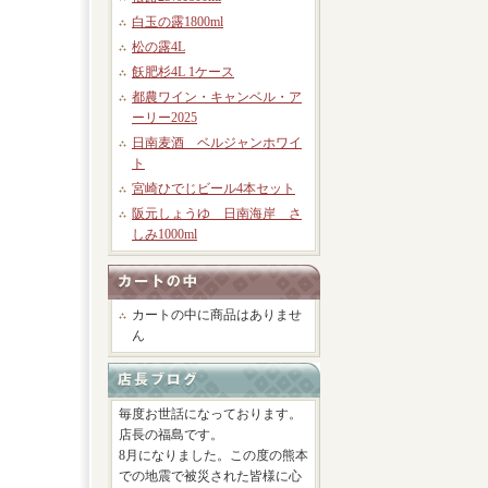
白玉の露1800ml
松の露4L
飫肥杉4L 1ケース
都農ワイン・キャンベル・ア
ーリー2025
日南麦酒 ベルジャンホワイ
ト
宮崎ひでじビール4本セット
阪元しょうゆ 日南海岸 さ
しみ1000ml
カートの中に商品はありませ
ん
毎度お世話になっております。
店長の福島です。
8月になりました。この度の熊本
での地震で被災された皆様に心