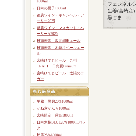
1800ml
フェンネル
日向の夏子1800ml
生姜(宮崎産)
都農ワイン・キャンベル・ア
黒ごま
ーリー2025
都農ワイン・マスカット・ベ
ーリーA2025
日南麦酒 坂元棚田エール
日南麦酒 木崎浜ペールエー
ル
宮崎ひでじビール 九州
CRAFT 日向夏Premium
宮崎ひでじビール 太陽のラ
ガー
平蔵 黒麹20%1800ml
かね京かんろ1800ml
宮崎限定 霧島1800ml
日向木挽BLUE20%1800mlパッ
ク
松露25%1800ml