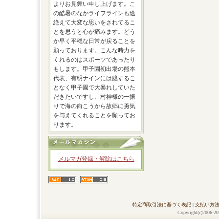
よりお見舞い申し上げます。こ
の酷暑のなかライフラインも途
絶えて大変な思いをされてるこ
とを思うと心が痛みます。どう
か早く平穏な日常が戻ることを
願っております。こんな時力を
くれるのはスポーツであったり
もします。甲子園初出場の熊本
代表、有明ナインには臆するこ
となく甲子園で大暴れしていた
だきたいですし、村神様の一振
りで海の向こうから故郷に勇気
を与えてくれることを願ってお
ります。
メルマガ登録・解除はこちら
特定商取引法に基づく表記
|
支払い方
Copyright(c)2006-20