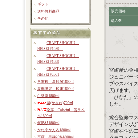
ギフト
販売価格
送料無料商品
その他
購入数
CRAFT SHOCHU
HEISEI #1989
CRAFT SHOCHU
HEISEI #1999
CRAFT SHOCHU
宮崎産の金
HEISEI #2001
ジュニパー
八重桜 夏焼酎1800ml
ブやスパイ
夏季限定 松露1800ml
広げます。
白甕露1800ml
「ひなた」
襲(かさね)720ml
した。
松露 Colorful 茜ラベ
ル1800ml
総合監修マスタ
飫肥杉1800ml
デザイン:入
かね京かんろ1800ml
宮崎在住の
平蔵 黒麹20%1800ml
クラフトジ