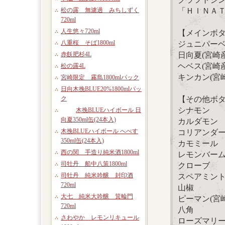
「ＨＩＮＡ
松の露 無濾過 みちしずく
720ml
人生悠々720ml
【メインボ
八重桜 そば1800ml
ジュニパー
日向夏(宮崎産
赤飫肥杉4L
ヘベス(宮崎
松の露4L
キンカン(宮
宮崎限定 霧島1800mlパック
日向木挽BLUE20%1800mlパッ
【その他ボ
ク
シナモン
木挽BLUEハイボール 日
向夏350ml缶(24本入)
カルダモン
木挽BLUEハイボール へべす
コリアンダ
350ml缶(24本入)
カモミール
西の関 手造り純米酒1800ml
レモンバー
司牡丹 船中八策1800ml
クローブ
司牡丹 純米吟醸 封印酒
スペアミン
720ml
山椒
大七 純米大吟醸 箕輪門
ピーマン(宮
720ml
八角
さわやか レモンリキュール
ローズマリ