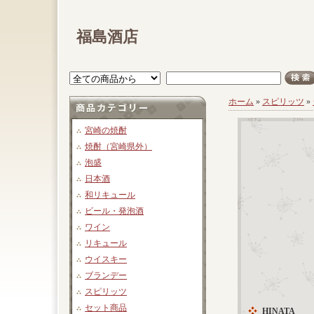
福島酒店
ホーム
»
スピリッツ
»
宮崎の焼酎
焼酎（宮崎県外）
泡盛
日本酒
和リキュール
ビール・発泡酒
ワイン
リキュール
ウイスキー
ブランデー
スピリッツ
セット商品
HINATA