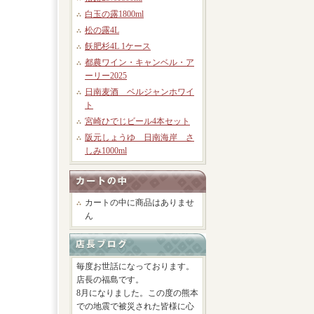
白玉の露1800ml
松の露4L
飫肥杉4L 1ケース
都農ワイン・キャンベル・ア
ーリー2025
日南麦酒 ベルジャンホワイ
ト
宮崎ひでじビール4本セット
阪元しょうゆ 日南海岸 さ
しみ1000ml
カートの中に商品はありませ
ん
毎度お世話になっております。
店長の福島です。
8月になりました。この度の熊本
での地震で被災された皆様に心