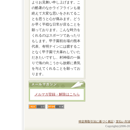
よりお見舞い申し上げます。こ
の酷暑のなかライフラインも途
絶えて大変な思いをされてるこ
とを思うと心が痛みます。どう
か早く平穏な日常が戻ることを
願っております。こんな時力を
くれるのはスポーツであったり
もします。甲子園初出場の熊本
代表、有明ナインには臆するこ
となく甲子園で大暴れしていた
だきたいですし、村神様の一振
りで海の向こうから故郷に勇気
を与えてくれることを願ってお
ります。
メルマガ登録・解除はこちら
特定商取引法に基づく表記
|
支払い方
Copyright(c)2006-20