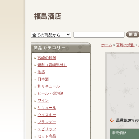
福島酒店
ホーム
»
宮崎の焼酎
»
宮崎の焼酎
焼酎（宮崎県外）
泡盛
日本酒
和リキュール
ビール・発泡酒
ワイン
リキュール
ウイスキー
黒霧島20%900
ブランデー
スピリッツ
販売価格
セット商品