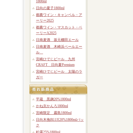
1800ml
日向の夏子1800ml
都農ワイン・キャンベル・ア
ーリー2025
都農ワイン・マスカット・ベ
ーリーA2025
日南麦酒 坂元棚田エール
日南麦酒 木崎浜ペールエー
ル
宮崎ひでじビール 九州
CRAFT 日向夏Premium
宮崎ひでじビール 太陽のラ
ガー
平蔵 黒麹20%1800ml
かね京かんろ1800ml
宮崎限定 霧島1800ml
日向木挽BLUE20%1800mlパッ
ク
松露25%1800ml