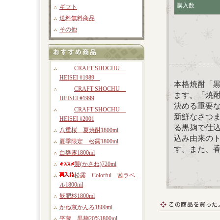
購入数
ギフト
送料無料商品
その他
CRAFT SHOCHU
HEISEI #1989
本格焼酎「
CRAFT SHOCHU
ます。「焼
HEISEI #1999
決める重要
CRAFT SHOCHU
新鮮なさつ
HEISEI #2001
る黒麹で仕
八重桜 夏焼酎1800ml
込み由来の
夏季限定 松露1800ml
す。また、
白甕露1800ml
襲(かさね)720ml
松露 Colorful 茜ラベ
ル1800ml
飫肥杉1800ml
かね京かんろ1800ml
平蔵 黒麹20%1800ml