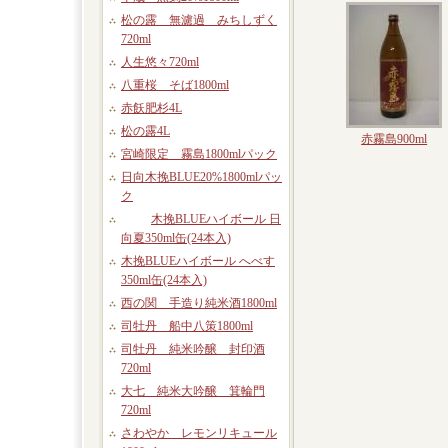
松の露 無濾過 みちしずく
720ml
人生悠々720ml
八重桜 そば1800ml
赤飫肥杉4L
松の露4L
赤霧島900ml
宮崎限定 霧島1800mlパック
日向木挽BLUE20%1800mlパッ
ク
木挽BLUEハイボール 日
向夏350ml缶(24本入)
木挽BLUEハイボール へべす
350ml缶(24本入)
西の関 手造り純米酒1800ml
司牡丹 船中八策1800ml
司牡丹 純米吟醸 封印酒
720ml
大七 純米大吟醸 箕輪門
720ml
さわやか レモンリキュール