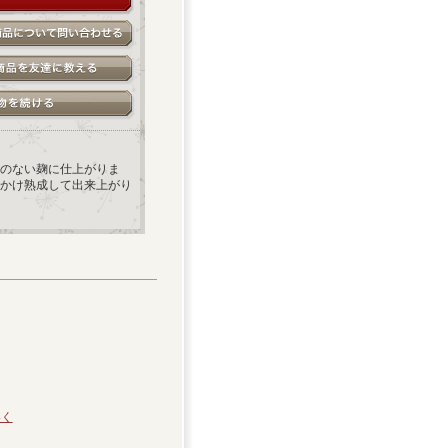
のない麹に仕上がりま
かけ熟成して出来上がり
いく