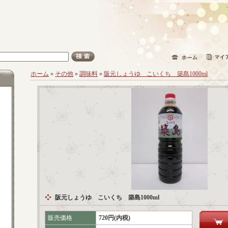
ホーム
»
その他
»
調味料
»
阪元しょうゆ こいくち 築島1000ml
阪元しょうゆ こいくち 築島1000ml
販売価格
720円(内税)