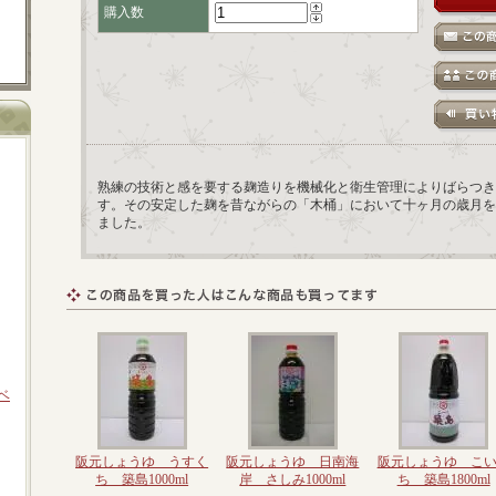
購入数
熟練の技術と感を要する麹造りを機械化と衛生管理によりばらつき
す。その安定した麹を昔ながらの「木桶」において十ヶ月の歳月を
ました。
ラベ
阪元しょうゆ うすく
阪元しょうゆ 日南海
阪元しょうゆ こ
ち 築島1000ml
岸 さしみ1000ml
ち 築島1800ml