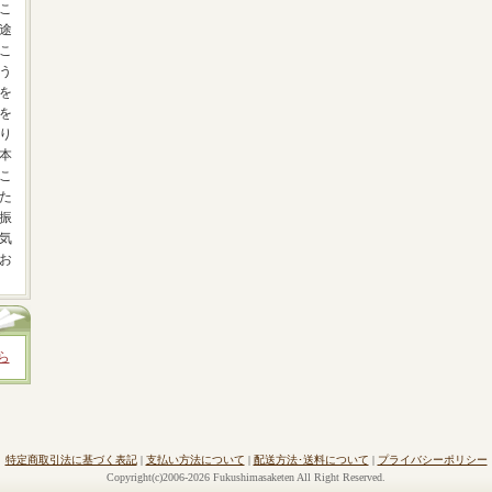
こ
途
こ
う
を
を
り
本
こ
た
振
気
お
ら
特定商取引法に基づく表記
|
支払い方法について
|
配送方法･送料について
|
プライバシーポリシー
Copyright(c)2006-2026 Fukushimasaketen All Right Reserved.