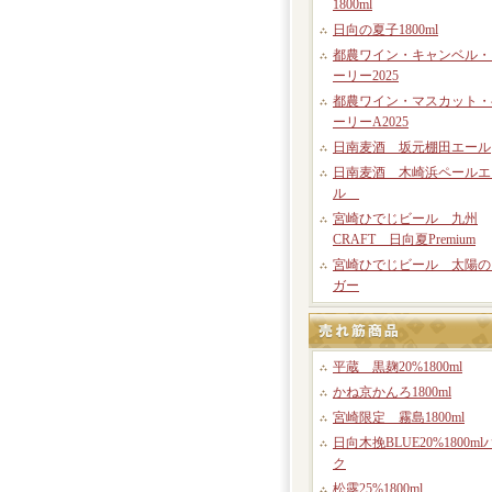
1800ml
日向の夏子1800ml
都農ワイン・キャンベル・
ーリー2025
都農ワイン・マスカット・
ーリーA2025
日南麦酒 坂元棚田エール
日南麦酒 木崎浜ペールエ
ル
宮崎ひでじビール 九州
CRAFT 日向夏Premium
宮崎ひでじビール 太陽の
ガー
平蔵 黒麹20%1800ml
かね京かんろ1800ml
宮崎限定 霧島1800ml
日向木挽BLUE20%1800ml
ク
松露25%1800ml