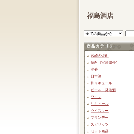
福島酒店
宮崎の焼酎
焼酎（宮崎県外）
泡盛
日本酒
和リキュール
ビール・発泡酒
ワイン
リキュール
ウイスキー
ブランデー
スピリッツ
セット商品