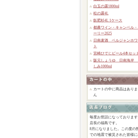
白玉の露1800ml
松の露4L
飫肥杉4L 1ケース
都農ワイン・キャンベル・
ーリー2025
日南麦酒 ベルジャンホワ
ト
宮崎ひでじビール4本セッ
阪元しょうゆ 日南海岸 
しみ1000ml
カートの中に商品はありま
ん
毎度お世話になっております
店長の福島です。
8月になりました。この度の
での地震で被災された皆様に