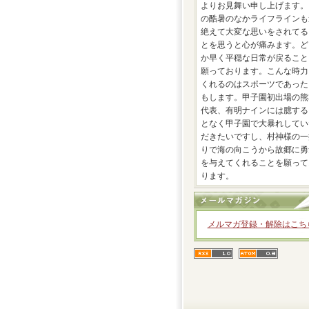
よりお見舞い申し上げます。
の酷暑のなかライフラインも
絶えて大変な思いをされてる
とを思うと心が痛みます。ど
か早く平穏な日常が戻ること
願っております。こんな時力
くれるのはスポーツであった
もします。甲子園初出場の熊
代表、有明ナインには臆する
となく甲子園で大暴れしてい
だきたいですし、村神様の一
りで海の向こうから故郷に勇
を与えてくれることを願って
ります。
メルマガ登録・解除はこち