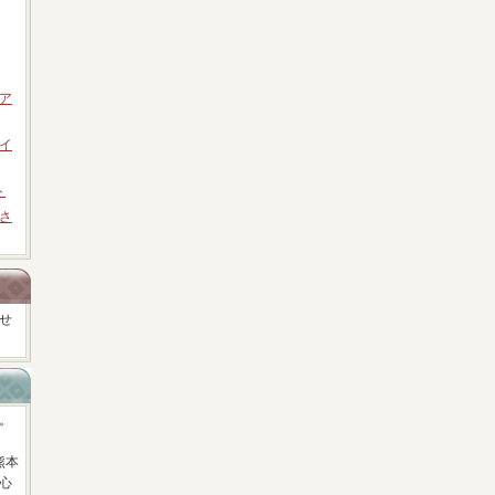
ア
イ
ト
さ
せ
。
熊本
心