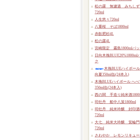
松の露 無濾過 みちしず
720ml
人生悠々720ml
八重桜 そば1800ml
赤飫肥杉4L
松の露4L
宮崎限定 霧島1800mlパ
日向木挽BLUE20%1800ml
ク
木挽BLUEハイボール
向夏350ml缶(24本入)
木挽BLUEハイボール へべ
350ml缶(24本入)
西の関 手造り純米酒1800
司牡丹 船中八策1800ml
司牡丹 純米吟醸 封印酒
720ml
大七 純米大吟醸 箕輪門
720ml
さわやか レモンリキュー