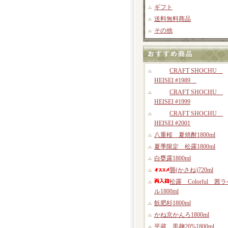
ギフト
送料無料商品
その他
CRAFT SHOCHU
HEISEI #1989
CRAFT SHOCHU
HEISEI #1999
CRAFT SHOCHU
HEISEI #2001
八重桜 夏焼酎1800ml
夏季限定 松露1800ml
白甕露1800ml
襲(かさね)720ml
松露 Colorful 茜
ル1800ml
飫肥杉1800ml
かね京かんろ1800ml
平蔵 黒麹20%1800ml